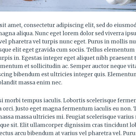
it amet, consectetur adipiscing elit, sed do eiusmo
 magna aliqua. Nunc eget lorem dolor sed viverra ip
el pharetra vel turpis nunc eget. Purus in mollis nu
ue elit eget gravida cum sociis. Tellus elementum sa
rpis in. Egestas integer eget aliquet nibh praesent 
rmentum et sollicitudin ac. Semper auctor neque v
scing bibendum est ultricies integer quis. Elementu
blandit massa enim nec.
isi morbi tempus iaculis. Lobortis scelerisque ferme
 orci. Justo eget magna fermentum iaculis eu non.
assa massa ultricies mi. Feugiat scelerisque variu
que sit. Elit ullamcorper dignissim cras tincidunt lo
ectus arcu bibendum at varius vel pharetra vel. Pur