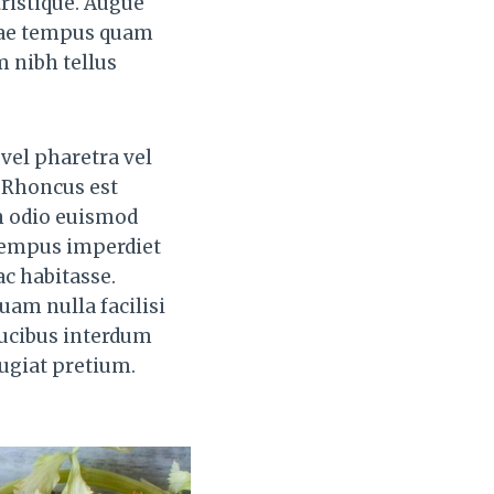
tristique. Augue
itae tempus quam
m nibh tellus
vel pharetra vel
. Rhoncus est
n odio euismod
i tempus imperdiet
ac habitasse.
uam nulla facilisi
aucibus interdum
eugiat pretium.