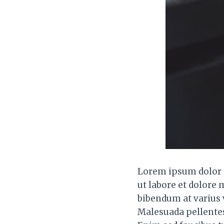
Lorem ipsum dolor s
ut labore et dolore
bibendum at varius v
Malesuada pellentesq