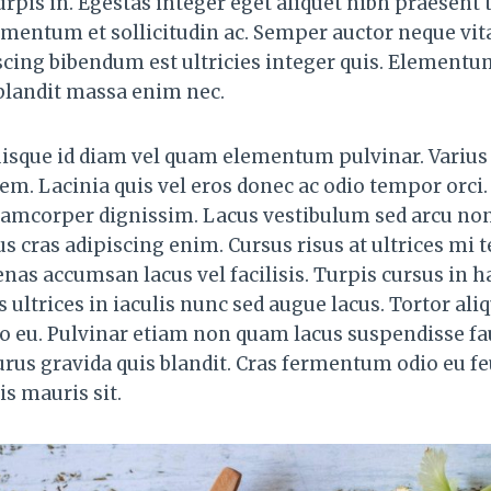
rpis in. Egestas integer eget aliquet nibh praesent 
rmentum et sollicitudin ac. Semper auctor neque v
scing bibendum est ultricies integer quis. Elementu
blandit massa enim nec.
isque id diam vel quam elementum pulvinar. Varius 
rem. Lacinia quis vel eros donec ac odio tempor orci
llamcorper dignissim. Lacus vestibulum sed arcu no
lus cras adipiscing enim. Cursus risus at ultrices m
nas accumsan lacus vel facilisis. Turpis cursus in h
ultrices in iaculis nunc sed augue lacus. Tortor aliq
o eu. Pulvinar etiam non quam lacus suspendisse f
urus gravida quis blandit. Cras fermentum odio eu f
is mauris sit.