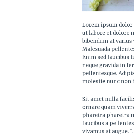
Lorem ipsum dolor s
ut labore et dolore
bibendum at varius v
Malesuada pellentesq
Enim sed faucibus tu
neque gravida in fe
pellentesque. Adipi
molestie nunc non 
Sit amet nulla facil
ornare quam viverra
pharetra pharetra m
faucibus a pellentes
vivamus at augue. L