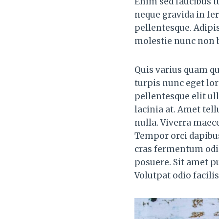
Enim sed faucibus tu
neque gravida in fe
pellentesque. Adipi
molestie nunc non 
Quis varius quam qu
turpis nunc eget lo
pellentesque elit u
lacinia at. Amet tel
nulla. Viverra maece
Tempor orci dapibus 
cras fermentum odi
posuere. Sit amet p
Volutpat odio facilis