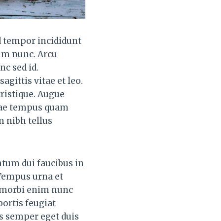
d tempor incididunt
sum nunc. Arcu
nc sed id.
gittis vitae et leo.
tristique. Augue
itae tempus quam
m nibh tellus
ntum dui faucibus in
 Tempus urna et
s morbi enim nunc
bortis feugiat
us semper eget duis